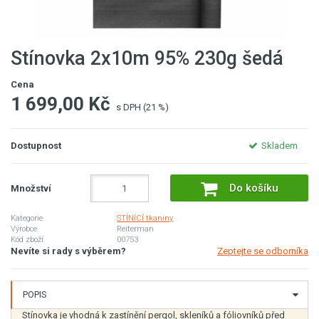
Stínovka 2x10m 95% 230g šedá
Cena
1 699,00 Kč
s DPH (21 %)
Dostupnost
Skladem
Do košíku
Množství
Kategorie
STÍNÍCÍ tkaniny
Výrobce
Reiterman
Kód zboží
00753
Nevíte si rady s výběrem?
Zeptejte se odborníka
POPIS
Stínovka je vhodná k zastínění pergol, skleníků a fóliovníků před