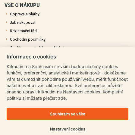
VŠE O NÁKUPU
Doprava a platby
Jak nakupovat
Reklamační řád
Obchodní podmínky
Cookies a podmínky používání
Informace o cookies
Ochrana osobních údajů
Kliknutím na Souhlasím se vším budou uloženy cookies
funkční, preferenční, analytické i marketingové - dokážeme
OZVĚTE SE NÁM
vám tak umožnit pohodlné používání webu, měřit funkčnost
+420 731 677 716
našeho webu i vás cílit reklamou. Své preference můžete
snadno upravit kliknutím na Nastavení cookies. Kompletní
info@plachtyrychle.cz
politiku
si můžete přečíst zde
.
Všechny kontakty
Souhlasím se vším
© 2023 Internetový obchod provozuje Reiterman s.r.o. - se sídlem
Seifertova 4, Jihlava 586 01, DIČ: CZ17865751, IČ: 17865751
Nastavení cookies
E-shop pohání pružný systém Elasticr