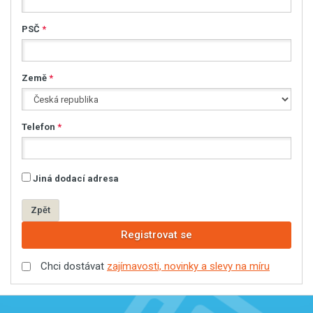
PSČ
*
Země
*
Telefon
*
Jiná dodací adresa
Zpět
Registrovat se
Chci dostávat
zajímavosti, novinky a slevy na míru