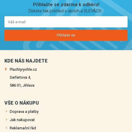
Přihlašte se zdarma k odběru!
Získáte tak přehled o akcích a SLEVÁCH...
Přihlásit se
KDE NÁS NAJDETE
Plachtyrychle.cz
Seifertova 4,
586 01, Jihlava
VŠE O NÁKUPU
Doprava a platby
Jak nakupovat
Reklamační řád