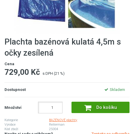
Plachta bazénová kulatá 4,5m s
očky zesílená
Cena
729,00 Kč
s DPH (21 %)
Dostupnost
Skladem
Do košíku
Množství
Kategorie
BAZÉNOVÉ plachty
Výrobce
Reiterman
Kód zboží
25004
Nevíte si rady s výběrem?
Zeptejte se odborníka