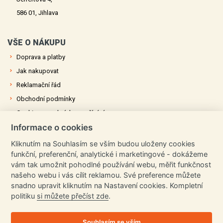
586 01, Jihlava
VŠE O NÁKUPU
Doprava a platby
Jak nakupovat
Reklamační řád
Obchodní podmínky
Cookies a podmínky používání
Informace o cookies
Ochrana osobních údajů
Kliknutím na Souhlasím se vším budou uloženy cookies
funkční, preferenční, analytické i marketingové - dokážeme
OZVĚTE SE NÁM
vám tak umožnit pohodlné používání webu, měřit funkčnost
+420 731 677 716
našeho webu i vás cílit reklamou. Své preference můžete
snadno upravit kliknutím na Nastavení cookies. Kompletní
info@plachtyrychle.cz
politiku
si můžete přečíst zde
.
Všechny kontakty
Souhlasím se vším