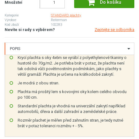
Do košíku
Množství
Kategorie
STANDARD plachty
Výrobce
Reiterman
Kód zboží
102283
Nevíte si rady s výběrem?
Zeptejte se odborníka
POPIS
Krycí plachta s oky 4x6m se vyrábí z polyethylenové tkaniny o
hustotě do 70g/m2. Je potřeba brát v potaz, že plachta není
tak odolná vůči povětrnostním podmínkám, jako plachty s
větší gramáží. Plachta je určena na krátkodobé zakrytí.
Je modrá z obou stran.
Plachta má prošitý lem s kovovými oky kolem celého obvodu
po 100 cm.
Standardní plachta je vhodná na univerzální zakrytí například
automobilů, dřeva a další zahradní a zemědelské práce.
Rozměr plachet je měřen před zahnutím stran, je tedy nutné
brát v potaz toleranci rozměru + - 5%.