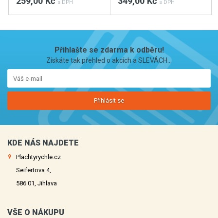
259,00 Kč
349,00 Kč
s DPH
s DPH
Přihlašte se zdarma k odběru!
Získáte tak přehled o akcích a SLEVÁCH...
Přihlásit se
KDE NÁS NAJDETE
Plachtyrychle.cz
Seifertova 4,
586 01, Jihlava
VŠE O NÁKUPU